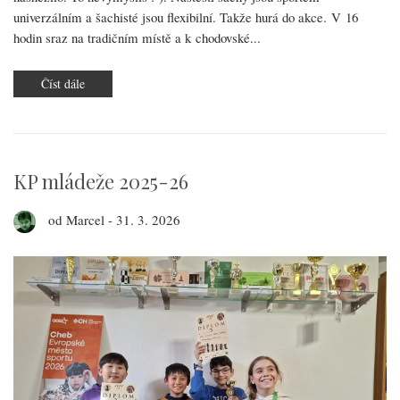
univerzálním a šachisté jsou flexibilní. Takže hurá do akce. V 16
hodin sraz na tradičním místě a k chodovské...
Číst dále
o
Víkendové
soustředění
KP mládeže 2025-26
od
Marcel
-
31. 3. 2026