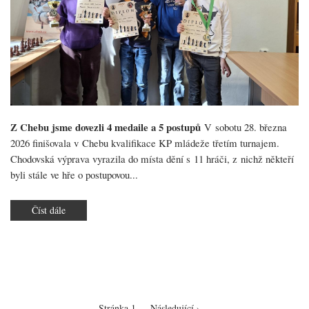
Z Chebu jsme dovezli 4 medaile a 5 postupů
V sobotu 28. března
2026 finišovala v Chebu kvalifikace KP mládeže třetím turnajem.
Chodovská výprava vyrazila do místa dění s 11 hráči, z nichž někteří
byli stále ve hře o postupovou...
Číst dále
o
KP
mládeže
2025-
26
Pagination
Stránka 1
Následující
Následující ›