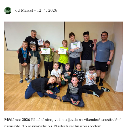
od
Marcel
-
12. 4. 2026
Měděnec 2026
Páteční ráno, v den odjezdu na víkendové soustředění,
nasněžilo. To nevymyslíš :-). Naštěstí šachy jsou sportem