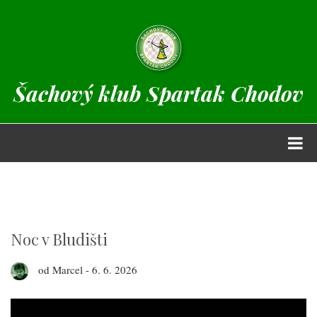
Přejít
k
hlavnímu
obsahu
Šachový klub Spartak Chodov
Šachový klub Spartak
Chodov
Šachový
klub
Noc v Bludišti
Spartak
od
Marcel
-
6. 6. 2026
Chodov