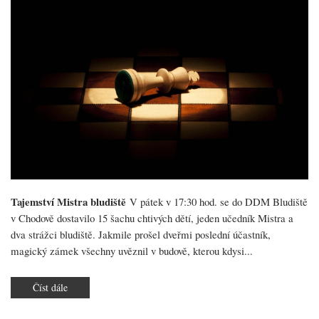
Tajemství Mistra bludiště
V pátek v 17:30 hod. se do DDM Bludiště
v Chodově dostavilo 15 šachu chtivých dětí, jeden učedník Mistra a
dva strážci bludiště. Jakmile prošel dveřmi poslední účastník,
magický zámek všechny uvěznil v budově, kterou kdysi...
Číst dále
o
Noc
v
Bludišti