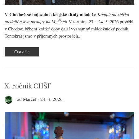
V Chodově se bojovalo o krajské tituly mládeže
Kompletní sbírka
medailí a dva postupy na M_Čech
V termínu 23. - 24. 5. 2026 proběhl
v Chodově během krátké doby další významný mládežnický podnik.
Tentokrát jsme v příjemných prostorách...
Číst dále
o
Finále
KP
mládeže
X. ročník CHŠF
od
Marcel
-
24. 4. 2026