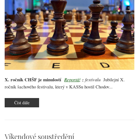
X. ročník CHŠF je minulostí
Reportáž
z festivalu
Jubilejní X.
ročník šachového festivalu, který v KASSu hostil Chodov...
Číst dále
o
X.
ročník
CHŠF
Víkendové soustředění