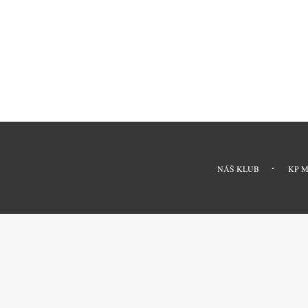
Pagination
MENU
PATIČKY
NÁŠ KLUB
KP 