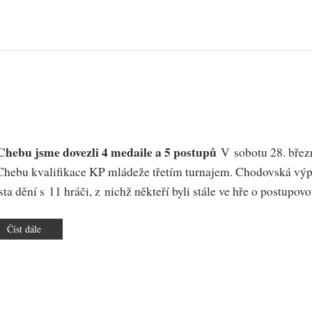
Chebu jsme dovezli 4 medaile a 5 postupů
V sobotu 28. břez
Chebu kvalifikace KP mládeže třetím turnajem. Chodovská výp
ta dění s 11 hráči, z nichž někteří byli stále ve hře o postupovou
Číst dále
o
KP
mládeže
2025-
26