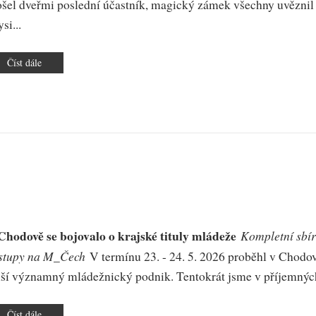
ošel dveřmi poslední účastník, magický zámek všechny uvěznil 
si...
Číst dále
o
Noc
v
Bludišti
Chodově se bojovalo o krajské tituly mládeže
Kompletní sbír
stupy na M_Čech
V termínu 23. - 24. 5. 2026 proběhl v Chodo
lší významný mládežnický podnik. Tentokrát jsme v příjemných
Číst dále
o