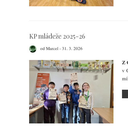
KP mládeže 2025-26
od
Marcel
-
31. 3. 2026
Z 
v 
mís