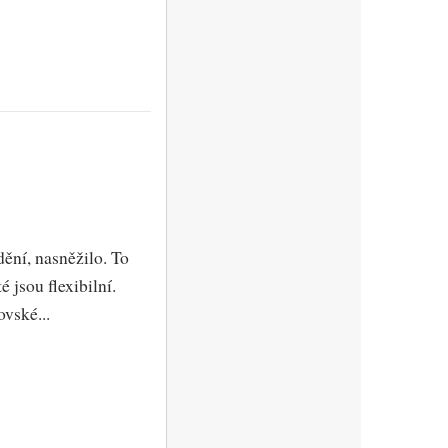
ění, nasněžilo. To
 jsou flexibilní.
vské...