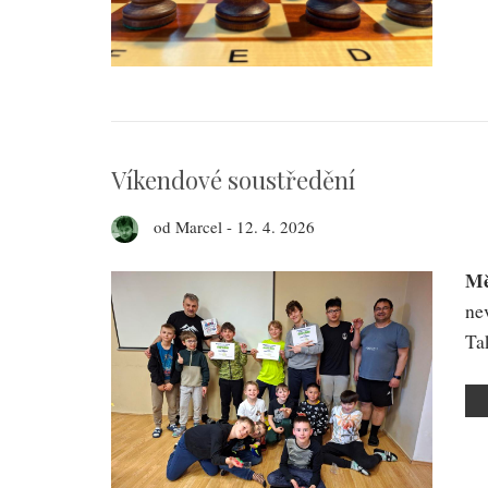
Víkendové soustředění
od
Marcel
-
12. 4. 2026
Mě
nev
Ta