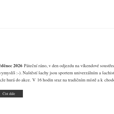
děnec 2026
Páteční ráno, v den odjezdu na víkendové soustřed
ymyslíš :-). Naštěstí šachy jsou sportem univerzálním a šachisté
kže hurá do akce. V 16 hodin sraz na tradičním místě a k chodo
Číst dále
o
Víkendové
soustředění