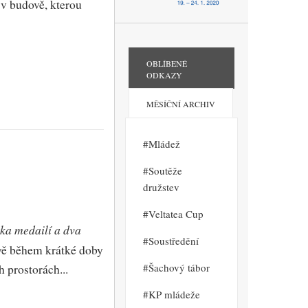
v budově, kterou
OBLÍBENÉ
ODKAZY
MĚSÍČNÍ ARCHIV
Mládež
Soutěže
družstev
Veltatea Cup
ka medailí a dva
Soustředění
vě během krátké doby
Šachový tábor
 prostorách...
KP mládeže