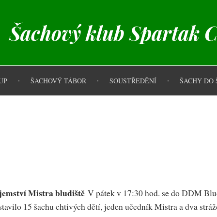
Šachový klub Spartak 
UP
ŠACHOVÝ TÁBOR
SOUSTŘEDĚNÍ
ŠACHY DO 
tak Chodov
jemství Mistra bludiště
V pátek v 17:30 hod. se do DDM Blu
stavilo 15 šachu chtivých dětí, jeden učedník Mistra a dva stráž