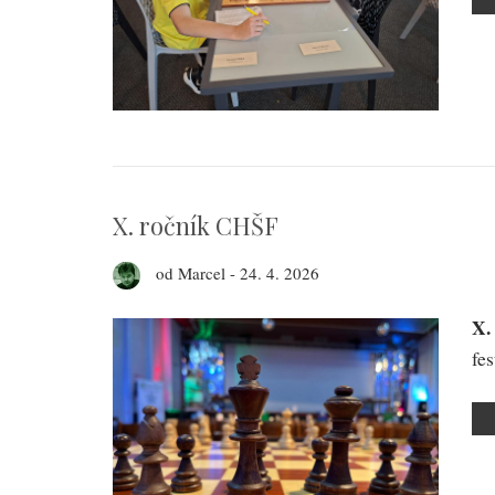
X. ročník CHŠF
od
Marcel
-
24. 4. 2026
X.
fe