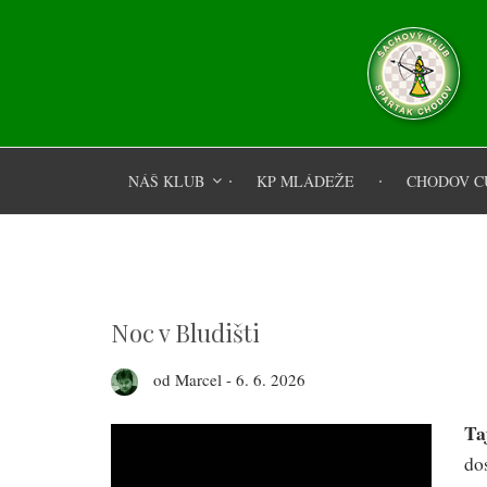
Přejít
k
hlavnímu
obsahu
NÁŠ KLUB
KP MLÁDEŽE
CHODOV C
Šachový klub Spar
Šachový
klub
Noc v Bludišti
Spartak
od
Marcel
-
6. 6. 2026
Chodov
Ta
do