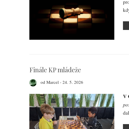
pr
kdy
Finále KP mládeže
od
Marcel
-
24. 5. 2026
V 
po
da