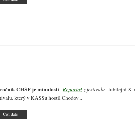
Finále
KP
mládeže
 ročník CHŠF je minulostí
Reportáž
z festivalu
Jubilejní X.
stivalu, který v KASSu hostil Chodov...
Číst dále
o
X.
ročník
CHŠF