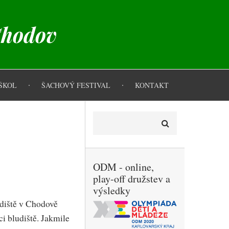
Chodov
ŠKOL
ŠACHOVÝ FESTIVAL
KONTAKT
Hledat
ODM - online,
play-off družstev a
výsledky
diště v Chodově
ci bludiště. Jakmile