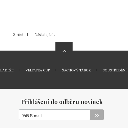
Stránka 1
Následující
Následující ›
stránka
MLÁDEŽE
VELTATEA CUP
ŠACHOVÝ TÁBOR
SOUSTŘEDĚNÍ
Přihlášení do odběru novinek
Váš E-mail