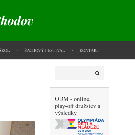
Chodov
ŠKOL
ŠACHOVÝ FESTIVAL
KONTAKT
Hledat
ODM - online,
play-off družstev a
výsledky