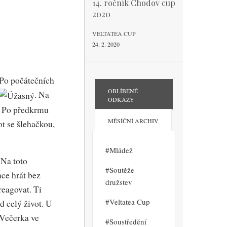
14. ročník Chodov cup
2020
VELTATEA CUP
24. 2. 2020
 Po počátečních
OBLÍBENÉ
. Na
ODKAZY
e. Po předkrmu
MĚSÍČNÍ ARCHIV
ot se šlehačkou,
Mládež
 Na toto
Soutěže
nce hrát bez
družstev
reagovat. Ti
Veltatea Cup
d celý život. U
 Večerka ve
Soustředění