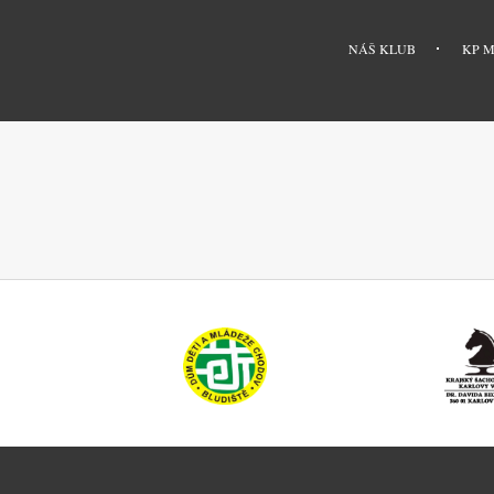
MENU
PATIČKY
NÁŠ KLUB
KP 