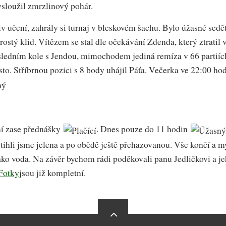
vysloužil zmrzlinový pohár.
iv učení, zahrály si turnaj v bleskovém šachu. Bylo úžasné sedět
ostý klid. Vítězem se stal dle očekávání Zdenda, který ztratil v
ledním kole s Jendou, mimochodem jediná remíza v 66 partiích
místo. Stříbrnou pozici s 8 body uhájil Páťa. Večerka ve 22:00 h
ní zase přednášky
. Dnes pouze do 11 hodin
Stihli jsme jelena a po obědě ještě přehazovanou. Vše končí a m
ko voda. Na závěr bychom rádi poděkovali panu Jedličkovi a je
Fotky
jsou již kompletní.