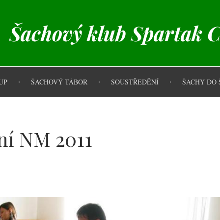
Šachový klub Spartak 
UP
ŠACHOVÝ TÁBOR
SOUSTŘEDĚNÍ
ŠACHY DO 
ní NM 2011