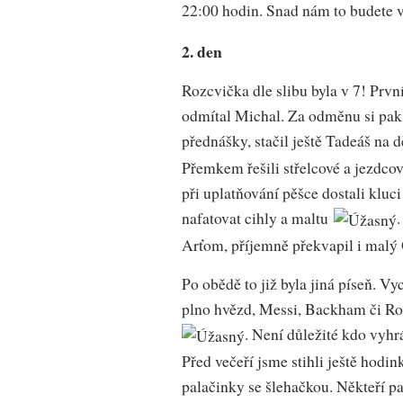
22:00 hodin. Snad nám to budete 
2. den
Rozcvička dle slibu byla v 7! Prv
odmítal Michal. Za odměnu si pak 
přednášky, stačil ještě Tadeáš na
Přemkem řešili střelcové a jezdco
při uplatňování pěšce dostali kluc
nafatovat cihly a maltu
Arťom, příjemně překvapil i malý
Po obědě to již byla jiná píseň. V
plno hvězd, Messi, Backham či Ros
. Není důležité kdo vyhrá
Před večeří jsme stihli ještě hodi
palačinky se šlehačkou. Někteří p