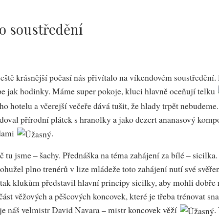
o soustředění
eště krásnější počasí nás přivítalo na víkendovém soustředění.
pe jak hodinky. Máme super pokoje, kluci hlavně oceňují telku
o hotelu a včerejší večeře dává tušit, že hlady trpět nebudem
edoval přírodní plátek s hranolky a jako dezert ananasový komp
odami
.
oč tu jsme – šachy. Přednáška na téma zahájení za bílé – sicilka.
bohužel plno trenérů v lize mládeže toto zahájení nutí své svěře
ak klukům představil hlavní principy sicilky, aby mohli dobře 
ást věžových a pěšcových koncovek, které je třeba trénovat sna
je náš velmistr David Navara – mistr koncovek věží
.