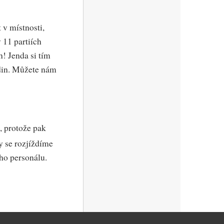
 v místnosti,
 11 partiích
! Jenda si tím
odin. Můžete nám
, protože pak
y se rozjíždíme
ho personálu.