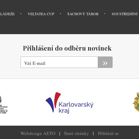
MLÁDEŽE
VELTATEA CUP
ŠACHOVÝ TÁBOR
SOUSTŘEDĚNÍ
Přihlášení do odběru novinek
Váš E-mail
Menu
Webdesign AETO
|
Staré stránky
Přihlásit se