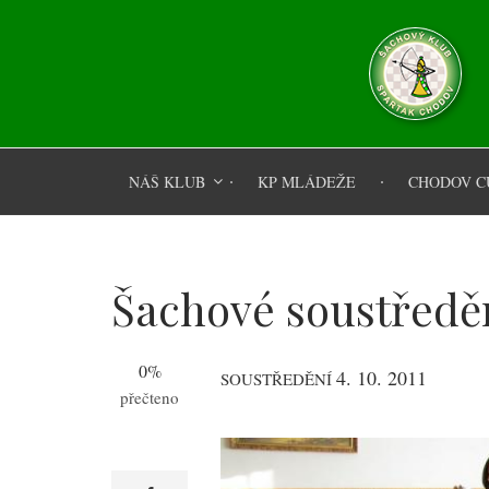
Přejít
k
hlavnímu
obsahu
NÁŠ KLUB
KP MLÁDEŽE
CHODOV C
Šachové soustředě
0%
4. 10. 2011
SOUSTŘEDĚNÍ
přečteno