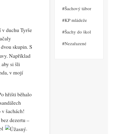
Šachový tábor
KP mládeže
í v duchu Tyrše
Šachy do škol
začaly
Nezařazené
o dvou skupin. S
avy. Například
aby si šli
nda, v mojí
o hřišti běhalo
v sandálech
o v šachách!
 bez dezertu –
ubl
.