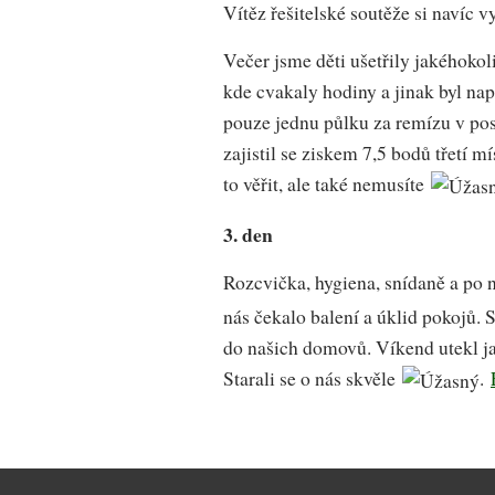
Vítěz řešitelské soutěže si navíc 
Večer jsme děti ušetřily jakéhokol
kde cvakaly hodiny a jinak byl napr
pouze jednu půlku za remízu v pos
zajistil se ziskem 7,5 bodů třetí 
to věřit, ale také nemusíte
3. den
Rozcvička, hygiena, snídaně a po 
nás čekalo balení a úklid pokojů. 
do našich domovů. Víkend utekl ja
Starali se o nás skvěle
.