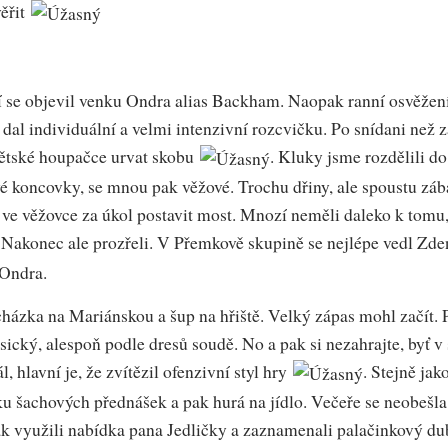
věřit
ní se objevil venku Ondra alias Backham. Naopak ranní osvěžen
dal individuální a velmi intenzivní rozcvičku. Po snídani než 
 dětské houpačce urvat skobu
. Kluky jsme rozdělili d
vé koncovky, se mnou pak věžové. Trochu dřiny, ale spoustu záb
i ve věžovce za úkol postavit most. Mnozí neměli daleko k tomu, 
. Nakonec ale prozřeli. V Přemkově skupině se nejlépe vedl Zde
 Ondra.
ycházka na Mariánskou a šup na hřiště. Velký zápas mohl začít. P
ický, alespoň podle dresů soudě. No a pak si nezahrajte, byť 
l, hlavní je, že zvítězil ofenzivní styl hry
. Stejně jak
nku šachových přednášek a pak hurá na jídlo. Večeře se neobešla
ak využili nabídka pana Jedličky a zaznamenali palačinkový d