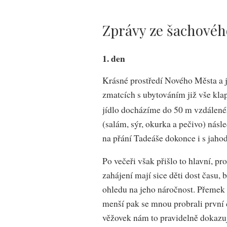
Zprávy ze šachovéh
1. den
Krásné prostředí Nového Města a j
zmatcích s ubytováním již vše kla
jídlo docházíme do 50 m vzdálenéh
(salám, sýr, okurka a pečivo) násl
na přání Tadeáše dokonce i s jah
Po večeři však přišlo to hlavní, pr
zahájení mají sice děti dost času, 
ohledu na jeho náročnost. Přemek t
menší pak se mnou probrali první č
věžovek nám to pravidelně dokazu