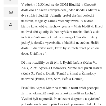
V pátek v 17:30 hod. se do DDM Bludiště v Chodově
dostavilo 15 šachu chtivých dětí, jeden učedník Mistra a
dva strážci bludiště. Jakmile prošel dveřmi poslední
e
m
účastník, magický zámek všechny uvěznil v budově,
a
print
i
kterou kdysi obýval šachový génius - Mistr bludiště. Hned
l
na úvod děti zjistily, že bez vyřešení mnoha úloh k zisku
indicií a částí mapy k nalezení magického klíče, který
jediný je dokáže vysvobodit, z bludiště neutečou. Hráči
dostali i důležitou radu, které by se měli držet po celou
dobu. Uvidíme :-).
Děti se rozdělily do tří týmů. Rychlá kuřata (Kuba V.,
Aník, Alex, Ayden a Ondrášek), Máme rádi pizzu Hawai
(Kuba S., Pepča, Daník, Tomáš a Šíma) a Žampiony
nadívané (Fanda, Dan, Sam, Péťa a Domča).
První úkol vepsal Mistr na tabuli, z textu hráči pochopili,
že musí okamžitě svoji pozornost zaměřit na kuchyň.
Vysláni byli nejmenší. Po nalezení diagramu a vyřešení
jedno-tahového matu přišel na řadu pozorovací talent. To