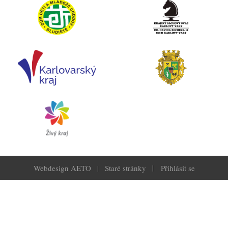
Menu
Webdesign AETO
|
Staré stránky
Přihlásit se
uživatelské
účtu