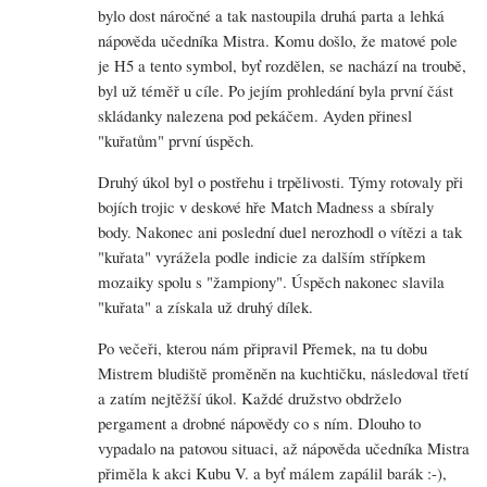
bylo dost náročné a tak nastoupila druhá parta a lehká
nápověda učedníka Mistra. Komu došlo, že matové pole
je H5 a tento symbol, byť rozdělen, se nachází na troubě,
byl už téměř u cíle. Po jejím prohledání byla první část
skládanky nalezena pod pekáčem. Ayden přinesl
"kuřatům" první úspěch.
Druhý úkol byl o postřehu i trpělivosti. Týmy rotovaly při
bojích trojic v deskové hře Match Madness a sbíraly
body. Nakonec ani poslední duel nerozhodl o vítězi a tak
"kuřata" vyrážela podle indicie za dalším střípkem
mozaiky spolu s "žampiony". Úspěch nakonec slavila
"kuřata" a získala už druhý dílek.
Po večeři, kterou nám připravil Přemek, na tu dobu
Mistrem bludiště proměněn na kuchtičku, následoval třetí
a zatím nejtěžší úkol. Každé družstvo obdrželo
pergament a drobné nápovědy co s ním. Dlouho to
vypadalo na patovou situaci, až nápověda učedníka Mistra
přiměla k akci Kubu V. a byť málem zapálil barák :-),