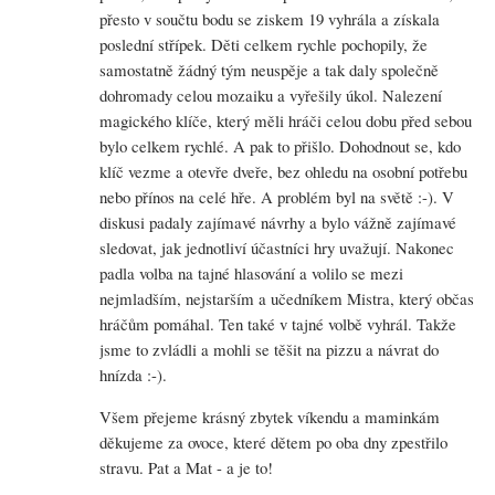
přesto v součtu bodu se ziskem 19 vyhrála a získala
poslední střípek. Děti celkem rychle pochopily, že
samostatně žádný tým neuspěje a tak daly společně
dohromady celou mozaiku a vyřešily úkol. Nalezení
magického klíče, který měli hráči celou dobu před sebou
bylo celkem rychlé. A pak to přišlo. Dohodnout se, kdo
klíč vezme a otevře dveře, bez ohledu na osobní potřebu
nebo přínos na celé hře. A problém byl na světě :-). V
diskusi padaly zajímavé návrhy a bylo vážně zajímavé
sledovat, jak jednotliví účastníci hry uvažují. Nakonec
padla volba na tajné hlasování a volilo se mezi
nejmladším, nejstarším a učedníkem Mistra, který občas
hráčům pomáhal. Ten také v tajné volbě vyhrál. Takže
jsme to zvládli a mohli se těšit na pizzu a návrat do
hnízda :-).
Všem přejeme krásný zbytek víkendu a maminkám
děkujeme za ovoce, které dětem po oba dny zpestřilo
stravu. Pat a Mat - a je to!