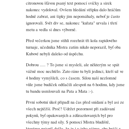
citronovou šťávou psaný text pomocí svíčky a sirek
nakonec vydoloval. Ovšem hledání střípku dalo hráčům
hodně zabrat, ani šipky jim nepomáhaly, neboť je často
ignorovali. Svět div se, nakonec "kuřata" urvala i třetí
metu a vedla si dnes výborně.
Před večerkou jsme stihli rozehrát tři kola rapidového
turnaje, učedníka Mistra zatím nikdo neporazil, byť oba
Kubové nebyli daleko od úspěchu.
Dobrou ..... ? To jsme si mysleli, ale některým se spát
vážně moc nechtělo. Zato ráno tu byli jedinci, kteří už ve
4 hodiny vymýšleli, co s časem. Silou naší nezlomné
vůle jsme budíček odtlačili alespoň na 6 hodinu, kdy jsme
tu bandu usmlouvali na Pata a Mata :-).
První sobotní úkol připadl na čas před snídaní a byl asi ze
všech nejtěžší. Proč? Udržet pozornost při zadávaní
pokynů, byť opakovaných a zdůrazňovaných byl pro
všechny týmy nad síly. S pomocí Mistra bludiště,
kterému nejspíš došlo, že je i v jeho zájmu, aby hráči z