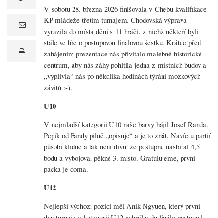
V sobotu 28. března 2026 finišovala v Chebu kvalifikace
KP mládeže třetím turnajem. Chodovská výprava
vyrazila do místa dění s 11 hráči, z nichž někteří byli
e
m
stále ve hře o postupovou finálovou šestku. Krátce před
a
print
i
zahájením prezentace nás přivítalo malebné historické
l
centrum, aby nás záhy pohltila jedna z místních budov a
„vyplivla“ nás po několika hodinách týrání mozkových
závitů :-).
U10
V nejmladší kategorii U10 naše barvy hájil Josef Randa.
Pepík od Fandy pilně „opisuje“ a je to znát. Navíc u partií
působí klidně a tak není divu, že postupně nasbíral 4,5
bodu a vybojoval pěkné 3. místo. Gratulujeme, první
packa je doma.
U12
Nejlepší výchozí pozici měl Aník Ngyuen, který první
dva turnaje v kategorii U12 vyhrál a do finále postoupil