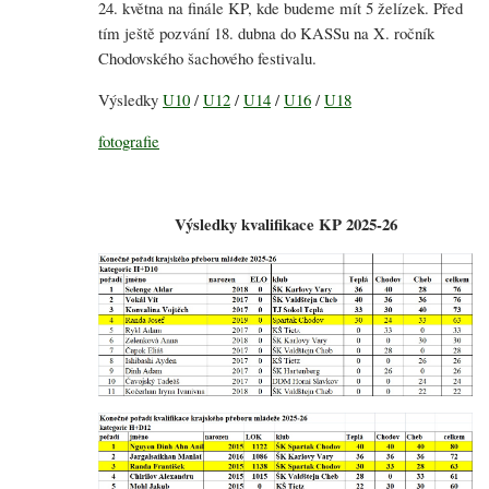
24. května na finále KP, kde budeme mít 5 želízek. Před
tím ještě pozvání 18. dubna do KASSu na X. ročník
Chodovského šachového festivalu.
Výsledky
U10
/
U12
/
U14
/
U16
/
U18
fotografie
Výsledky kvalifikace KP 2025-26