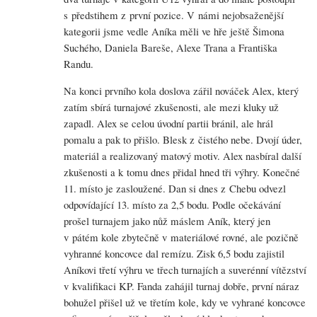
s předstihem z první pozice. V námi nejobsaženější
kategorii jsme vedle Aníka měli ve hře ještě Šimona
Suchého, Daniela Bareše, Alexe Trana a Františka
Randu.
Na konci prvního kola doslova zářil nováček Alex, který
zatím sbírá turnajové zkušenosti, ale mezi kluky už
zapadl. Alex se celou úvodní partii bránil, ale hrál
pomalu a pak to přišlo. Blesk z čistého nebe. Dvojí úder,
materiál a realizovaný matový motiv. Alex nasbíral další
zkušenosti a k tomu dnes přidal hned tři výhry. Konečné
11. místo je zasloužené. Dan si dnes z Chebu odvezl
odpovídající 13. místo za 2,5 bodu. Podle očekávání
prošel turnajem jako nůž máslem Aník, který jen
v pátém kole zbytečně v materiálové rovné, ale pozičně
vyhranné koncovce dal remízu. Zisk 6,5 bodu zajistil
Aníkovi třetí výhru ve třech turnajích a suverénní vítězství
v kvalifikaci KP. Fanda zahájil turnaj dobře, první náraz
bohužel přišel už ve třetím kole, kdy ve vyhrané koncovce