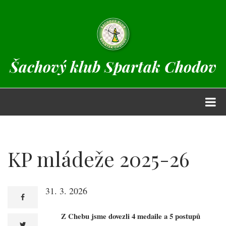
Přejít
k
hlavnímu
0%
obsahu
přečteno
Šachový klub Spartak Chodov
KP mládeže 2025-26
31. 3. 2026
facebook
Z Chebu jsme dovezli 4 medaile a 5 postupů
twitter