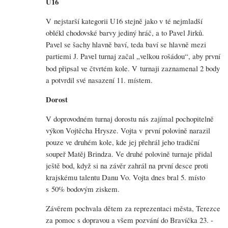
U16
V nejstarší kategorii U16 stejně jako v té nejmladší
oblékl chodovské barvy jediný hráč, a to Pavel Jirků.
Pavel se šachy hlavně baví, teda baví se hlavně mezi
partiemi
. Pavel turnaj začal „velkou rošádou“, aby první
J
bod připsal ve čtvrtém kole. V turnaji zaznamenal 2 body
a potvrdil své nasazení 11. místem.
Dorost
V doprovodném turnaj dorostu nás zajímal pochopitelně
výkon Vojtěcha Hrysze. Vojta v první polovině narazil
pouze ve druhém kole, kde jej přehrál jeho tradiční
soupeř Matěj Brindza. Ve druhé polovině turnaje přidal
ještě bod, když si na závěr zahrál na první desce proti
krajskému talentu Danu Vo. Vojta dnes bral 5. místo
s 50% bodovým ziskem.
Závěrem pochvala dětem za reprezentaci města, Terezce
za pomoc s dopravou a všem pozvání do Bravíčka 23. -