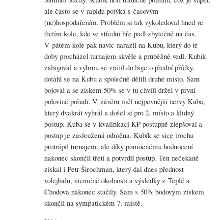
ale často se v rapidu potýká s časovým
(ne)hospodařením. Problém si tak vykoledoval hned ve
třetím kole, kde ve střední hře padl zbytečně na čas.
V pátém kole pak navíc narazil na Kubu, který do té
doby procházel turnajem skvěle a průběžně vedl. Kubík
zabojoval a výhrou se vrátil do boje o přední příčky,
dotáhl se na Kubu a společně dělili druhé místo. Sam
bojoval a se ziskem 50% se v tu chvíli držel v první
polovině pořadí. V závěru měl nejpevnější nervy Kuba,
který dvakrát vyhrál a došel si pro 2. místo a klidný
postup. Kuba se v kvalifikaci KP postupně zlepšoval a
postup je zasloužená odměna. Kubík se sice trochu
protrápil turnajem, ale díky pomocnému hodnocení
nakonec skončil třetí a potvrdil postup. Ten nečekaně
získal i Petr Širochman, který dal dnes přednost
volejbalu, nicméně okolnosti a výsledky z Teplé a
Chodova nakonec stačily. Sam s 50% bodovým ziskem
skončil na sympatickém 7. místě.