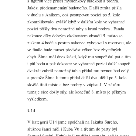
s figurou více přišel myšlenkový blackout a prohra.
Jakési předznamenání budoucího. Další ztráta přišla
v duelu s Aníkem, což postupovou pozici po 5. kole
zkomplikovalo, zvlášť když v dalším kole ve vyhranné
pozici přišly dva nemožné tahy a krutá prohra . Fanda
nakonec díky dobrým okolnostem obsadil 5. místo se
ziskem 4 bodů a postup nakonec vybojoval s rezervou, ale
ve finále bude muset předvést výkon bez zbytečných
chyb. Šíma měl dnes štěstí, když mu soupeř dal pat a tím
i půl bodu a pak dokonce ve vyhranné pozici další soupeř
dvakrát zahrál nemožný tah a přidal mu rovnou bod celý
a protože Šíma k tomu přidal další dva, dělil po 5. kole
skvělé třetí místo a bez prohry v zápisu
. V závěru
J
turnaje sice došly síly, ale konečné 8. místo je pěkným
výsledkem.
U14
V kategorii U14 jsme spoléhali na Jakuba Surého,
slušnou šanci měl i Kuba Vu a třetím do party byl
Samuel Suchý. Kubík hrál tradičně pomalu, což je super,