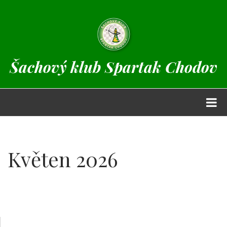
Přejít
k
hlavnímu
obsahu
Šachový klub Spartak Chodov
Květen 2026